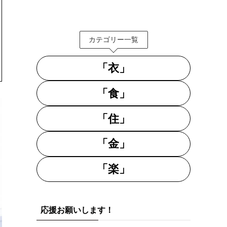
カテゴリー一覧
「衣」
「食」
「住」
「金」
「楽」
応援お願いします！