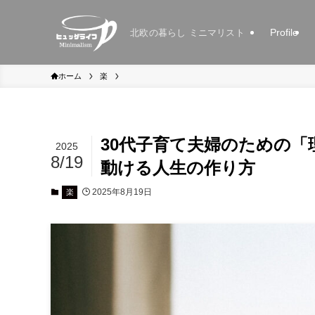
Profile
北欧の暮らし ミニマリスト
ホーム
楽
30代子育て夫婦のための
2025
8/19
動ける人生の作り方
2025年8月19日
楽