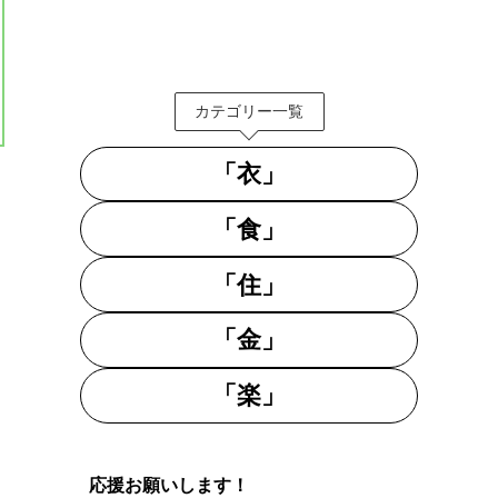
カテゴリー一覧
「衣」
「食」
「住」
「金」
「楽」
応援お願いします！